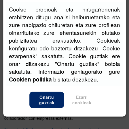
rejas. Ahora convive con otras 7
personas en el piso que la
Cookie propioak eta hirugarrenenak
asociación Arrats tiene en
erabiltzen ditugu analisi helburuetarako eta
Lasarte Oria.
zure nabigazio ohituretan eta zure profilean
“Esto que parece tan sencillo, para muchas personas
oinarritutako zure lehentasunekin lotutako
internas es muy difícil porque ellas nunca han vivido así”
publizitatea erakusteko. Cookieak
Ainara Arregi
konfiguratu edo baztertu ditzakezu "Cookie
ezarpenak" sakatuta. Cookie guztiak ere
onar ditzakezu "Onartu guztiak" botoia
Aukerak es la Agencia Vasca de
Reinserción Social vinculada a la
sakatuta. Informazio gehiagorako gure
gestión de los centros
Cookien politika
bisitatu dezakezu.
penitenciarios vascos.
Actualmente, los tres centros
penitenciarios —Araba, Bizkaia y
Gipuzkoa— disponen de talleres
Onartu
Ezarri
que dan empleo a unas 350
guztiak
cookieak
personas; de las que 240 son personas trabajadoras de talleres
productivos propios y 114 de talleres gestionados en
colaboración con empresas externas.