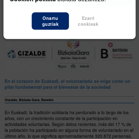
jasotzen dutena helaraztea izango da euren lana landutako
edukietan.
Onartu
Ezarri
guztiak
cookieak
IRITZIA
En el corazón de Euskadi, el voluntariado se erige como un
pilar fundamental para el bienestar de la sociedad
Gizalde, Bizkaia Gara, Batekin
En Euskadi, la tradición solidaria ha perdurado a lo largo de los
años, con un crecimiento constante de la participación en
actividades voluntarias. Según datos recientes, más del 17 % de
la población ha participado en alguna forma de voluntariado en el
último año, lo que significa aproximadamente 320.872 personas,