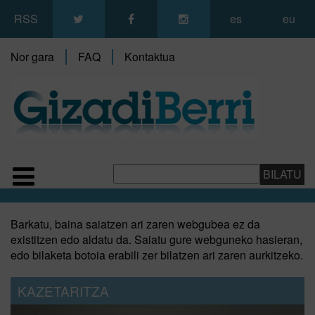
RSS
es
eu
Nor gara
FAQ
Kontaktua
Barkatu, baina saiatzen ari zaren webgubea ez da
existitzen edo aldatu da. Saiatu gure webguneko hasieran,
edo bilaketa botoia erabili zer bilatzen ari zaren aurkitzeko.
KAZETARITZA