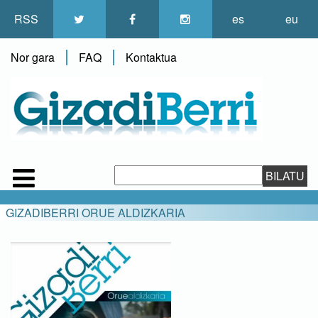
RSS
es
eu
Nor gara
FAQ
Kontaktua
GIZADIBERRI ORUE ALDIZKARIA