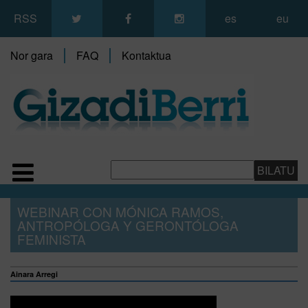
RSS
es
eu
Nor gara
FAQ
Kontaktua
WEBINAR CON MÓNICA RAMOS,
ANTROPÓLOGA Y GERONTÓLOGA
FEMINISTA
Ainara Arregi