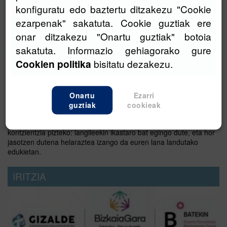
konfiguratu edo baztertu ditzakezu "Cookie
ezarpenak" sakatuta. Cookie guztiak ere
onar ditzakezu "Onartu guztiak" botoia
sakatuta. Informazio gehiagorako gure
Cookien politika
bisitatu dezakezu.
Adinkeria saihestea helburu duen hitzarmena
Goiena
Onartu
Ezarri
guztiak
cookieak
Goiena Komunikazio Taldeak akordioa hitzartu du Gizadiberri
programako arduradun direnekin, adinkeriaren inguruko
kontzientzia pizteko: langileekin ikastaro bat egingo dute, eta hor
jasotzen dutena helaraztea izango da euren lana landutako
edukietan.
IRITZIA