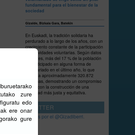
fundamental para el bienestar de la
sociedad
Gizalde, Bizkaia Gara, Batekin
En Euskadi, la tradición solidaria ha
perdurado a lo largo de los años, con un
crecimiento constante de la participación
en actividades voluntarias. Según datos
recientes, más del 17 % de la población
ha participado en alguna forma de
voluntariado en el último año, lo que
significa aproximadamente 320.872
personas, demostrando un compromiso
elburuetarako
sólido con la construcción de una
sociedad más justa y equitativa.
tutako zure
figuratu edo
TWITTER
iak ere onar
 du
Tweets por el @Gizadiberri.
agorako gure
k gure
kuak