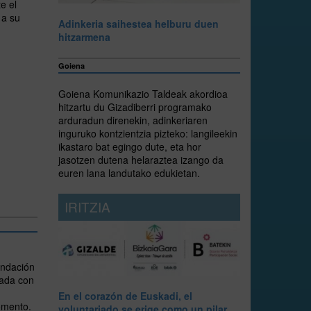
e el
 a su
Adinkeria saihestea helburu duen
hitzarmena
Goiena
Goiena Komunikazio Taldeak akordioa
hitzartu du Gizadiberri programako
arduradun direnekin, adinkeriaren
inguruko kontzientzia pizteko: langileekin
ikastaro bat egingo dute, eta hor
jasotzen dutena helaraztea izango da
euren lana landutako edukietan.
IRITZIA
undación
eada con
En el corazón de Euskadi, el
omento.
voluntariado se erige como un pilar