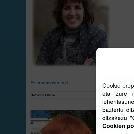
Ez inor atzean utzi
Cookie propi
eta zure n
Gotzone Olarra
lehentasune
baztertu di
COVID-19k era
ditzakezu "
baztertuta, es
mugetatik har
Cookien pol
ohartarazi zue