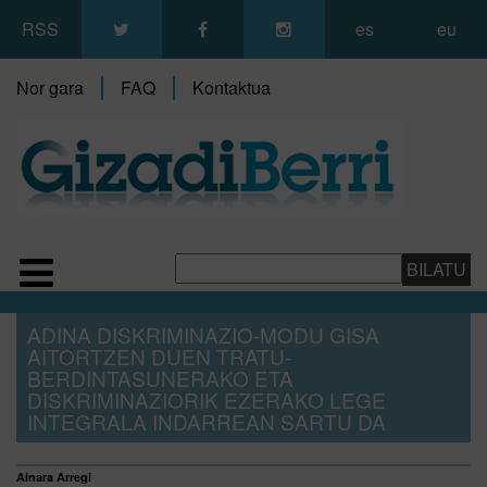
RSS
es
eu
Nor gara
FAQ
Kontaktua
ADINA DISKRIMINAZIO-MODU GISA
AITORTZEN DUEN TRATU-
BERDINTASUNERAKO ETA
DISKRIMINAZIORIK EZERAKO LEGE
INTEGRALA INDARREAN SARTU DA
Ainara Arregi