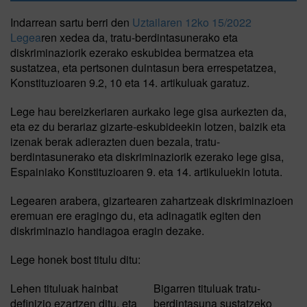
Indarrean sartu berri den
Uztailaren 12ko 15/2022
Legea
ren xedea da, tratu-berdintasunerako eta
diskriminaziorik ezerako eskubidea bermatzea eta
sustatzea, eta pertsonen duintasun bera errespetatzea,
Konstituzioaren 9.2, 10 eta 14. artikuluak garatuz.
Lege hau bereizkeriaren aurkako lege gisa aurkezten da,
eta ez du berariaz gizarte-eskubideekin lotzen, baizik eta
izenak berak adierazten duen bezala, tratu-
berdintasunerako eta diskriminaziorik ezerako lege gisa,
Espainiako Konstituzioaren 9. eta 14. artikuluekin lotuta.
Legearen arabera, gizartearen zahartzeak diskriminazioen
eremuan ere eragingo du, eta adinagatik egiten den
diskriminazio handiagoa eragin dezake.
Lege honek bost titulu ditu:
Lehen tituluak hainbat
Bigarren tituluak tratu-
definizio ezartzen ditu, eta
berdintasuna sustatzeko