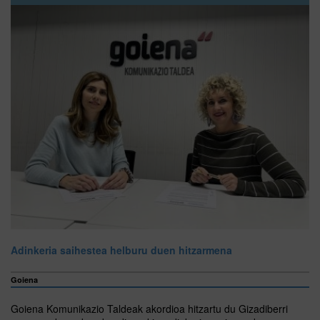
Adinkeria saihestea helburu duen hitzarmena
Goiena
Goiena Komunikazio Taldeak akordioa hitzartu du Gizadiberri