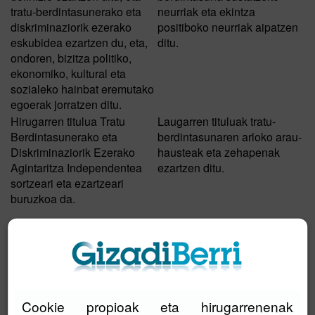
tratu-berdintasunerako eta
neurriak eta ekintza
diskriminaziorik ezerako
positiboko neurriak aipatzen
eskubidea ezartzen du, eta,
ditu.
ondoren, bizitza politiko,
ekonomiko, kultural eta
sozialeko hainbat eremutako
egoerak jorratzen ditu.
Hirugarren titulua Tratu
Laugarren tituluak tratu-
Berdintasunerako eta
berdintasunaren arloko arau-
Diskriminaziorik Ezerako
hausteak eta zehapenak
Agintaritza Independentea
ezartzen ditu.
sortzeari eta ezartzeari
buruzkoa da.
Bosgarren tituluak, eta
Lege hau indarrean sartzean,
azkenak, diskriminazioaren
lege honetan ez ezik, beste
eta intolerantziaren
tresna juridiko desberdinak
Cookie propioak eta hirugarrenenak
biktimentzako arretari,
aldatzea ere badakarrela,