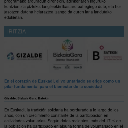
programako arduradun direnekin, adinkeriaren inguruko
kontzientzia pizteko: langileekin ikastaro bat egingo dute, eta hor
jasotzen dutena helaraztea izango da euren lana landutako
edukietan.
IRITZIA
En el corazón de Euskadi, el voluntariado se erige como un
pilar fundamental para el bienestar de la sociedad
Gizalde, Bizkaia Gara, Batekin
En Euskadi, la tradición solidaria ha perdurado a lo largo de los
años, con un crecimiento constante de la participación en
actividades voluntarias. Según datos recientes, más del 17 % de
la población ha participado en alguna forma de voluntariado en el