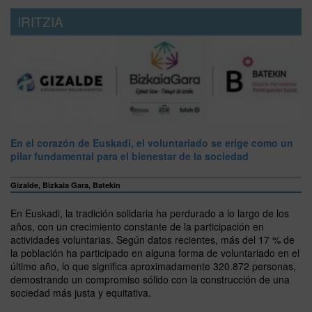
IRITZIA
En el corazón de Euskadi, el voluntariado se erige como un
pilar fundamental para el bienestar de la sociedad
Gizalde, Bizkaia Gara, Batekin
En Euskadi, la tradición solidaria ha perdurado a lo largo de los
años, con un crecimiento constante de la participación en
actividades voluntarias. Según datos recientes, más del 17 % de
la población ha participado en alguna forma de voluntariado en el
último año, lo que significa aproximadamente 320.872 personas,
demostrando un compromiso sólido con la construcción de una
sociedad más justa y equitativa.