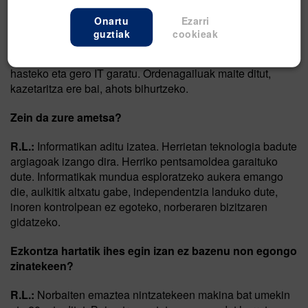
Zer ikasi nahi duzu?
Onartu
Ezarri
guztiak
cookieak
R.L.:
Informatika zientziak. Baina ez dago lekurik,
kazetaritza eman didate. Kazetaritza digitala egingo nuke
hasteko eta gero IT garatu. Ordenagailuak maite ditut,
kazetaritza ere bai, ahots bihurtzeko.
Zein da zure ametsa?
R.L.:
Informatikan aditu izatea. Herrietan teknologia badute
argiagoak izango dira. Herriko pentsamoldea garaituko
dute. Informatikak mundua esploratzeko aukera emango
die, aulkitik altxatu gabe, independentzia landuko dute,
inoren kontrolpean ez egoteko, norberaren bizitzaren
gidatzeko.
Ezkontza hartatik ihes egin izan ez bazenu non egongo
zinatekeen?
R.L.:
Norbaiten emaztea nintzatekeen makina bat umekin