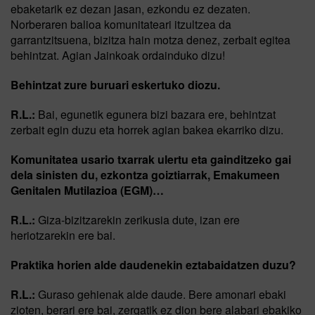
ebaketarik ez dezan jasan, ezkondu ez dezaten.
Norberaren balioa komunitateari itzultzea da
garrantzitsuena, bizitza hain motza denez, zerbait egitea
behintzat. Agian Jainkoak ordainduko dizu!
Behintzat zure buruari eskertuko diozu.
R.L.:
Bai, egunetik egunera bizi bazara ere, behintzat
zerbait egin duzu eta horrek agian bakea ekarriko dizu.
Komunitatea usario txarrak ulertu eta gainditzeko gai
dela sinisten du, ezkontza goiztiarrak, Emakumeen
Genitalen Mutilazioa (EGM)…
R.L.:
Giza-bizitzarekin zerikusia dute, izan ere
heriotzarekin ere bai.
Praktika horien alde daudenekin eztabaidatzen duzu?
R.L.:
Guraso gehienak alde daude. Bere amonari ebaki
zioten, berari ere bai, zergatik ez dion bere alabari ebakiko