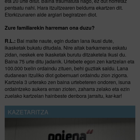
eta 20 urte ditut. Baina traumatuta nago, ez dut horretaz
pentsatu nahi. Hara itzultzearen beldurra ekartzen dit.
Etorkizunaren alde argiari begiratzen diot.
Zure familiarekin harreman ona duzu?
R.L.:
Bai maite naute, egin dudan lana ikusi dute,
ikasketak bukatu ditudala. Nire aitak barkamena eskatu
zidan, neskek ere ikasketak burutu ditzaketela ikusi du.
Baina 75 urte ditu jadanik. Urtebete egon zen kartzelan eta
100.000 txelin ordaindu zituen, behi guztiak saldu. Lana
dudanean itzuliko diot gobernuari ordaindu zion zigorra.
Kartzela 3 urterako zen baina urtebeteren ondoren, isuna
ordaintzeko aukera eman zioten, zaharra zelako eta ezin
zuelako kartzelan hainbeste denbora jarraitu, kar-kar!
KAZETARITZA