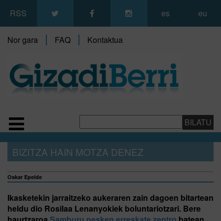
RSS
es
eu
Nor gara
FAQ
Kontaktua
BIZITZA HAIN MOTZA DENEZ
Oskar Epelde
Ikasketekin jarraitzeko aukeraren zain dagoen bitartean
heldu dio Rosilaa Lenanyokiek boluntariotzari. Bere
haurtzaroa
Samburu nesken erreskate zentro
batean