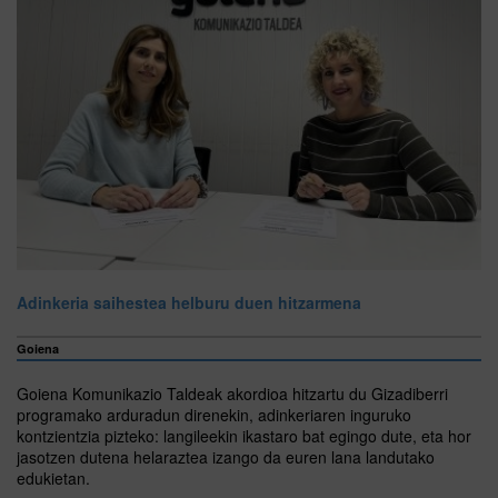
Adinkeria saihestea helburu duen hitzarmena
Goiena
Goiena Komunikazio Taldeak akordioa hitzartu du Gizadiberri
programako arduradun direnekin, adinkeriaren inguruko
kontzientzia pizteko: langileekin ikastaro bat egingo dute, eta hor
jasotzen dutena helaraztea izango da euren lana landutako
edukietan.