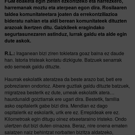
FGM ebaketa egin zieten ezkontzeko eta harrezkero,
harremanak moztu eta aterpean egon dira. Rosilaaren
taldea komunitateetara joaten da errekontziliazioa
bideratu nahian eta aldi berean komunitateek dituzten
arazoak ikertzen ditu. Gaizkileek eragindako
segurtasunezaren astinduz, lurrak galdu eta alde egin
dute askok.
R.L.:
Iraganean bizi ziren tokietara goaz baina ez daude
han. Istoria tristeak kontatu dizkigute. Batzuek senarrak
edo semeak galdu dituzte.
Haurrak eskolatik ateratzea da beste arazo bat, beti ere
pobreziaren ondorioz. Abere guztiak galdu dituzte batzuek,
migratzea besterik ez dute, umeak eskolatik atera…
haurdunaldi goiztiarrak ere ugari dira. Bestetik, familia
asko ospitalerik gabe bizi dira. Mendian ez dago
ospitalerik ez eskolarik, urik ere ez. Errepideak ere ez.
Kilometroak egin ditugu oinez etxeetaraino iristeko. Ondo
ulertzen dut bizi duten oinazea. Beraz, nire onena ematen
saiatzen naiz behintzat norbaiten bizitza aldatzeko,