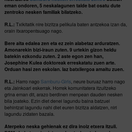
eman ondoren, 5 neskalagunen talde bat osatu dute
zentroko nesken familiak bilatzeko.
R.L.:
Txikitatik nire bizitza pelikula baten antzekoa izan da,
orain itxaropentsuago nago.
Bere aita edalea zen eta ez zein alabetaz arduratzen.
Amonarekin bizi-iraun zuten. 9 urtekin gizon heldu
batekin ezkondu zuten. 2 aste egon zen han,
Josephine Kulea doktoreak erreskatatu zuen arte.
Orduan hasi zen eskolan. Iaz batxilergoa amaitu zuen.
R.L.:
Harro nago
Samburu-Girls
, neure buruaz harro nago
eta Jainkoari eskerrak. Horrek komunitatera itzultzeko
grina eman dit, arazo berdinen menpean dauden nesken
bila joateko. Ezin diet denei lagundu baina batzuei
behintzat lagundu nahi diet euren bizitza aldatzen, niri
lagundu zidaten bazala.
Aterpeko neska gehienak ez dira inoiz etxera itzuli.