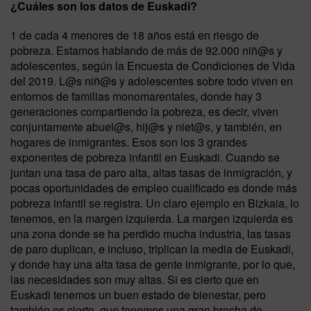
¿Cuáles son los datos de Euskadi?
1 de cada 4 menores de 18 años está en riesgo de
pobreza. Estamos hablando de más de 92.000 niñ@s y
adolescentes, según la Encuesta de Condiciones de Vida
del 2019. L@s niñ@s y adolescentes sobre todo viven en
entornos de familias monomarentales, donde hay 3
generaciones compartiendo la pobreza, es decir, viven
conjuntamente abuel@s, hij@s y niet@s, y también, en
hogares de inmigrantes. Esos son los 3 grandes
exponentes de pobreza infantil en Euskadi. Cuando se
juntan una tasa de paro alta, altas tasas de inmigración, y
pocas oportunidades de empleo cualificado es donde más
pobreza infantil se registra. Un claro ejemplo en Bizkaia, lo
tenemos, en la margen izquierda. La margen izquierda es
una zona donde se ha perdido mucha industria, las tasas
de paro duplican, e incluso, triplican la media de Euskadi,
y donde hay una alta tasa de gente inmigrante, por lo que,
las necesidades son muy altas. Si es cierto que en
Euskadi tenemos un buen estado de bienestar, pero
también es cierto, que tenemos una gran brecha de