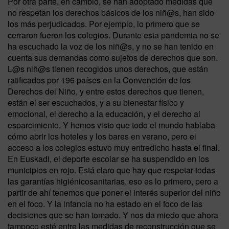
Por otra parte, en cambio, se han adoptado medidas que
no respetan los derechos básicos de los niñ@s, han sido
los más perjudicados. Por ejemplo, lo primero que se
cerraron fueron los colegios. Durante esta pandemia no se
ha escuchado la voz de los niñ@s, y no se han tenido en
cuenta sus demandas como sujetos de derechos que son.
L@s niñ@s tienen recogidos unos derechos, que están
ratificados por 196 países en la Convención de los
Derechos del Niño, y entre estos derechos que tienen,
están el ser escuchados, y a su bienestar físico y
emocional, el derecho a la educación, y el derecho al
esparcimiento. Y hemos visto que todo el mundo hablaba
cómo abrir los hoteles y los bares en verano, pero el
acceso a los colegios estuvo muy entredicho hasta el final.
En Euskadi, el deporte escolar se ha suspendido en los
municipios en rojo. Está claro que hay que respetar todas
las garantías higiénicosanitarias, eso es lo primero, pero a
partir de ahí tenemos que poner el interés superior del niño
en el foco. Y la infancia no ha estado en el foco de las
decisiones que se han tomado. Y nos da miedo que ahora
tampoco esté entre las medidas de reconstrucción que se