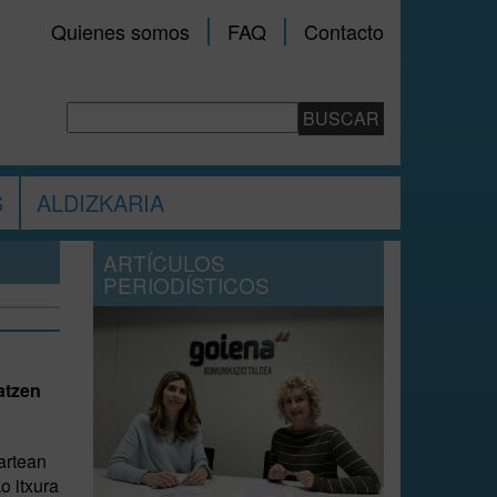
Quienes somos
FAQ
Contacto
S
ALDIZKARIA
ARTÍCULOS
PERIODÍSTICOS
atzen
 artean
o itxura