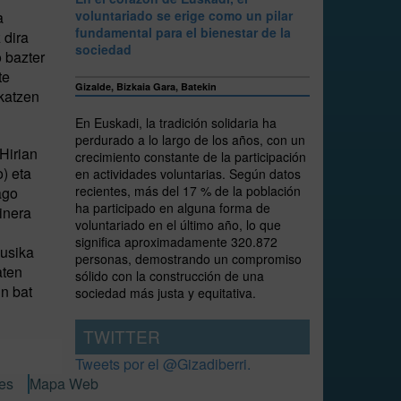
voluntariado se erige como un pilar
a
fundamental para el bienestar de la
 dira
sociedad
 bazter
te
Gizalde, Bizkaia Gara, Batekin
skatzen
En Euskadi, la tradición solidaria ha
perdurado a lo largo de los años, con un
Hirian
crecimiento constante de la participación
o) eta
en actividades voluntarias. Según datos
recientes, más del 17 % de la población
ago
ha participado en alguna forma de
inera
voluntariado en el último año, lo que
significa aproximadamente 320.872
musika
personas, demostrando un compromiso
aten
sólido con la construcción de una
in bat
sociedad más justa y equitativa.
TWITTER
Tweets por el @Gizadiberri.
ies
Mapa Web