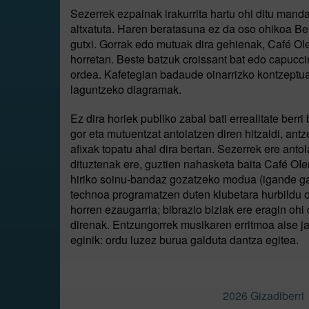
Sezerrek ezpainak irakurrita hartu ohi ditu mand
altxatuta. Haren beratasuna ez da oso ohikoa Ber
gutxi. Gorrak edo mutuak dira gehienak, Café Ole
horretan. Beste batzuk croissant bat edo capucci
ordea. Kafetegian badaude oinarrizko kontzeptuak
laguntzeko diagramak.
Ez dira horiek publiko zabal bati errealitate ber
gor eta mutuentzat antolatzen diren hitzaldi, ant
afixak topatu ahal dira bertan. Sezerrek ere ant
dituztenak ere, guztien nahasketa baita Café OIe
hiriko soinu-bandaz gozatzeko modua (igande gau
technoa programatzen duten klubetara hurbildu 
horren ezaugarria; bibrazio biziak ere eragin oh
direnak. Entzungorrek musikaren erritmoa aise jar
eginik: ordu luzez burua galduta dantza egitea.
2026 Gizadiberri