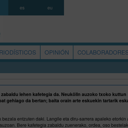
es
eu
RIODÍSTICOS
OPINIÓN
COLABORADORE
 zabaldu lehen kafetegia da. Neukölln auzoko txoko kuttun
at gehiago da bertan; baita orain arte eskuekin tartarik esk
k bezala entzuten daki. Langile eta diru-sarrera apaleko etorkin
 auzoan. Bere kafetegia zabaldu zuenerako, ordea, oso bestelak