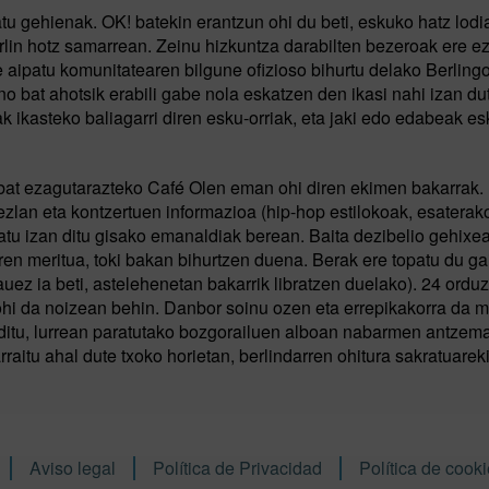
atu gehienak. OK! batekin erantzun ohi du beti, eskuko hatz lodi
lin hotz samarrean. Zeinu hizkuntza darabilten bezeroak ere ez
 aipatu komunitatearen bilgune ofizioso bihurtu delako Berlingo
no bat ahotsik erabili gabe nola eskatzen den ikasi nahi izan du
 ikasteko baliagarri diren esku-orriak, eta jaki edo edabeak e
ri bat ezagutarazteko Café Olen eman ohi diren ekimen bakarrak. 
zezlan eta kontzertuen informazioa (hip-hop estilokoak, esaterak
olatu izan ditu gisako emanaldiak berean. Baita dezibelio gehixe
ren meritua, toki bakan bihurtzen duena. Berak ere topatu du ga
ez ia beti, astelehenetan bakarrik libratzen duelako). 24 orduz
ohi da noizean behin. Danbor soinu ozen eta errepikakorra da 
i ditu, lurrean paratutako bozgorailuen alboan nabarmen antzem
raitu ahal dute txoko horietan, berlindarren ohitura sakratuarek
Aviso legal
Política de Privacidad
Política de cook