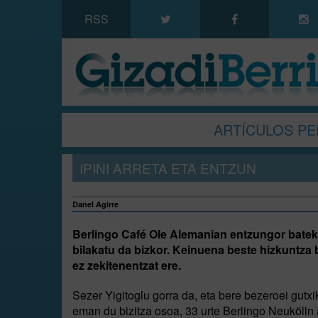
RSS
ARTÍCULOS PE
IPINI ARRETA ETA ENTZUN
Danel Agirre
Berlingo Café Ole Alemanian entzungor batek
bilakatu da bizkor. Keinuena beste hizkuntza b
ez zekitenentzat ere.
Sezer Yigitoglu gorra da, eta bere bezeroei gutxi
eman du bizitza osoa, 33 urte Berlingo Neukölln