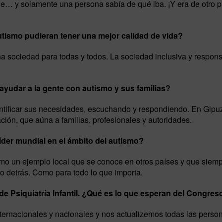
le… y solamente una persona sabía de qué iba. ¡Y era de otro pa
utismo pudieran tener una mejor calidad de vida?
a sociedad para todas y todos. La sociedad inclusiva y respon
yudar a la gente con autismo y sus familias?
entificar sus necesidades, escuchando y respondiendo. En Gip
ión, que aúna a familias, profesionales y autoridades.
der mundial en el ámbito del autismo?
mo un ejemplo local que se conoce en otros países y que siemp
ro detrás. Como para todo lo que importa.
de Psiquiatría Infantil. ¿Qué es lo que esperan del Congres
ernacionales y nacionales y nos actualizemos todas las perso