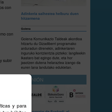
 la
ros con
Adinkeria saihestea helburu duen
hitzarmena
Goiena
como con
Goiena Komunikazio Taldeak akordioa
hitzartu du Gizadiberri programako
arduradun direnekin, adinkeriaren
inguruko kontzientzia pizteko: langileekin
ikastaro bat egingo dute, eta hor
y subir
jasotzen dutena helaraztea izango da
euren lana landutako edukietan.
OPINIÓN
habitual
ticas y para
En el corazón de Euskadi, el