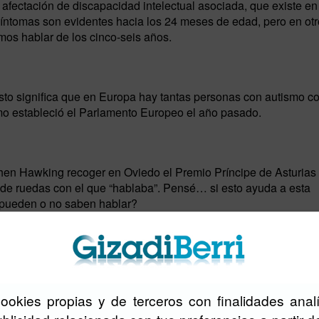
afectación de discapacidad intelectual asociada, que existe en
 síntomas son evidentes hacia los 24 meses de edad, pero en ot
os hablar de los cinco-seis años.
to significa que en Europa hay tantas personas con autismo 
mo estableció el Parlamento Europeo el año pasado.
phen Hawking recoger en Oviedo el Premio Príncipe de Asturias 
a de ruedas con el que “hablaba”. Pensé… si esto ayuda a esta
 pueden o no saben hablar?
mintza?
 página de la Fundación Orange y transforma cualquier tableta 
fácilmente.
cookies propias y de terceros con finalidades analí
rograma? ¿Podemos hablar de una herramienta mundial?