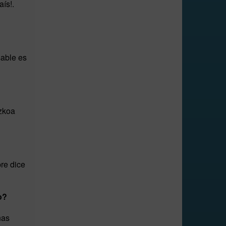
ís!.
sable es
uzkoa
re dice
o?
nas