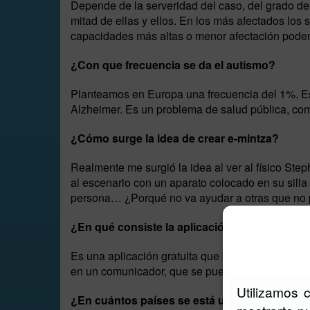
Depende de la serveridad del caso, del grado de 
mitad de ellas y ellos. En los más afectados los
capacidades más altas o menor afectación podem
¿Con que frecuencia se da el autismo?
Planteamos en Europa una frecuencia del 1%. Es
Alzheimer. Es un problema de salud pública, co
¿Cómo surge la idea de crear e-mintza?
Realmente me surgió la idea al ver al físico Ste
al escenario con un aparato colocado en su sill
persona… ¿Porqué no va ayudar a otras que no
¿En qué consiste la aplicación informática e-
Es una aplicación gratuita que se descarga de la
en un comunicador, que se puede individualizar 
Utilizamos 
¿En cuántos países se está utilizando el p