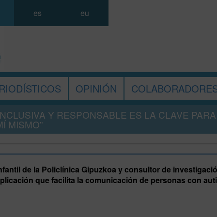
es
eu
RIODÍSTICOS
OPINIÓN
COLABORADORE
INCLUSIVA Y RESPONSABLE ES LA CLAVE PARA
Í MISMO”
nfantil de la Policlínica Gipuzkoa y consultor de investigaci
aplicación que facilita la comunicación de personas con aut