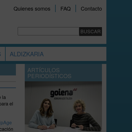
Quienes somos
FAQ
Contacto
S
ALDIZKARIA
ARTÍCULOS
PERIODÍSTICOS
 la
ara el
lpAge
icación