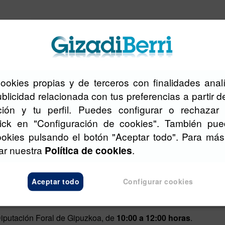
os y Políticas Sociales de la Diputación Foral de Gipuzkoa
cookies propias y de terceros con finalidades analí
ÁN, Directora de la
Fundación Adinberri
y ELENA DEL BARR
blicidad relacionada con tus preferencias a partir d
ión y tu perfil. Puedes configurar o rechazar 
lick en "Configuración de cookies". También pue
 de la
Asociación Vasca de Periodistas y Colegio Vasco de Per
ookies pulsando el botón "Aceptar todo". Para más
Presentación de la versión en euskera de la
Guía para una
tar nuestra
Política de cookies
.
Personas Mayores.
Aceptar todo
Configurar cookies
iputación Foral de Gipuzkoa, de
10:00 a 12:00 horas
.