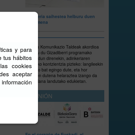
Adinkeria saihestea helburu duen
hitzarmena
Goiena
Goiena Komunikazio Taldeak akordioa
ticas y para
hitzartu du Gizadiberri programako
IO
e tus hábitos
arduradun direnekin, adinkeriaren
inguruko kontzientzia pizteko: langileekin
las cookies
ikastaro bat egingo dute, eta hor
des aceptar
iodistas
jasotzen dutena helaraztea izango da
 información
euren lana landutako edukietan.
OPINIÓN
En el corazón de Euskadi, el