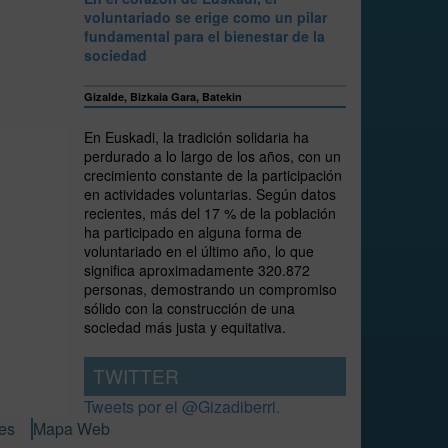
voluntariado se erige como un pilar
fundamental para el bienestar de la
sociedad
Gizalde, Bizkaia Gara, Batekin
En Euskadi, la tradición solidaria ha
perdurado a lo largo de los años, con un
crecimiento constante de la participación
en actividades voluntarias. Según datos
recientes, más del 17 % de la población
ha participado en alguna forma de
voluntariado en el último año, lo que
significa aproximadamente 320.872
personas, demostrando un compromiso
sólido con la construcción de una
sociedad más justa y equitativa.
TWITTER
Tweets por el @Gizadiberri.
ies
Mapa Web