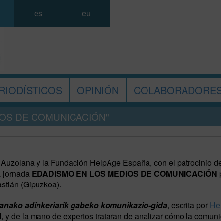
es
eu
RIODÍSTICOS
OPINIÓN
COLABORADORE
IOS DE COMUNICACIÓN"
Auzolana y la Fundación HelpAge España, con el patrocinio de
a jornada
EDADISMO EN LOS MEDIOS DE COMUNICACIÓN
p
stián (Gipuzkoa).
nako adinkeriarik gabeko komunikazio-gida
, escrita por
He
 y de la mano de expertos trataran de analizar cómo la comun