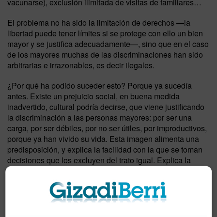
vacunarse), exclusión ilimitada de visitas de familiares…
El problema no ha sido la limitación de derechos —la
libertad puede tener límites si se protege con ello un bien
mayor y se justifica adecuadamente—, sino que en el caso
de los mayores muchas de las discriminaciones han sido
arbitrarias e irrazonables, es decir ilegales.
¿Por qué ha podido suceder esto? Porque ya sucedía
antes. Existe un prejuicio social, en buena medida
inadvertido, cultural podría decirse, que viene justificando
la discriminación a las personas mayores: por ser una
carga, por ser débiles, por no ser útiles, por improductivos,
porque ya han vivido su vida. Esta imagen alimenta una
predisposición, y explica la facilidad con la que se toman
decisiones que los excluyen del trato igual. Explica la
desproporcionadamente baja reacción al escándalo de la
mortandad en las residencias durante la pandemia, o la
aceptación misma de las residencias como modelo
general de cuidados.