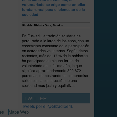
voluntariado se erige como un pilar
fundamental para el bienestar de la
sociedad
Gizalde, Bizkaia Gara, Batekin
En Euskadi, la tradición solidaria ha
perdurado a lo largo de los años, con un
crecimiento constante de la participación
en actividades voluntarias. Según datos
recientes, más del 17 % de la población
ha participado en alguna forma de
voluntariado en el último año, lo que
significa aproximadamente 320.872
personas, demostrando un compromiso
sólido con la construcción de una
sociedad más justa y equitativa.
TWITTER
Tweets por el @Gizadiberri.
ies
Mapa Web