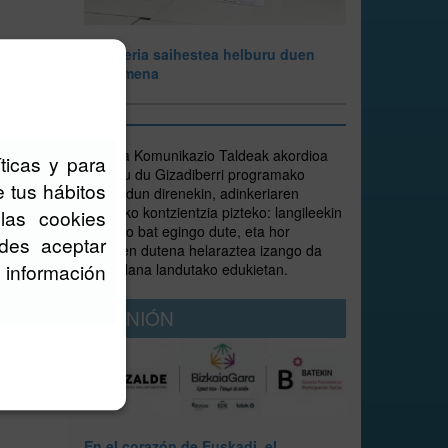
Adinkeria saihestea helburu duen
hitzarmena
Goiena
Goiena Komunikazio Taldeak akordioa
ticas y para
hitzartu du Gizadiberri programako
e tus hábitos
arduradun direnekin, adinkeriaren
inguruko kontzientzia pizteko: langileekin
las cookies
ikastaro bat egingo dute, eta hor
des aceptar
jasotzen dutena helaraztea izango da
 información
euren lana landutako edukietan.
OPINIÓN
En el corazón de Euskadi, el