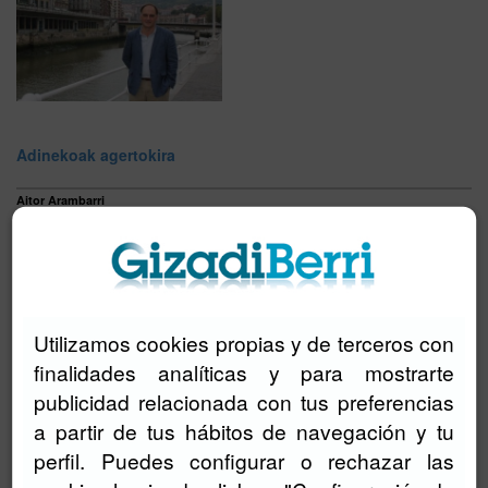
Adinekoak agertokira
Aitor Arambarri
Euskadi Lagunkoia Sustraietatik
ekimenak adineko pertsonak
herrietako eragile aktibo izatea
du helburu. Iragan uztailean
Utilizamos cookies propias y de terceros con
aurkeztu zuten egitasmoa, eta
finalidades analíticas y para mostrarte
ordutik, espazio publikoa
herritarron beharretara
publicidad relacionada con tus preferencias
egokitzeko lanean ari dira.
a partir de tus hábitos de navegación y tu
perfil. Puedes configurar o rechazar las
Integra Sons: musikaren bitartez gizarteratuz