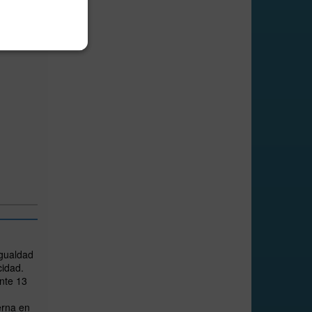
igualdad
cidad.
ante 13
erna en