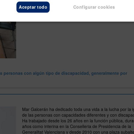
Aceptar todo
Configurar cookies
as personas con algún tipo de discapacidad, generalmente por
Mar Galcerán ha dedicado toda una vida a la lucha por la 
de las personas con capacidades diferentes y con discapa
Ha trabajado desde los 26 años en la función pública, dur
años como interina en la Conselleria de Presidencia de la
Generalitat Valenciana y desde 2010 con una plaza subalt