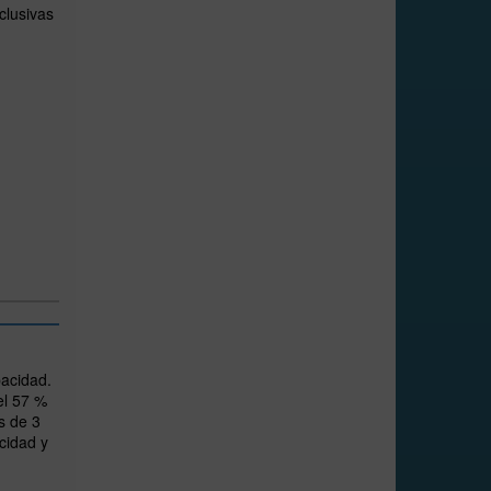
clusivas
pacidad.
el 57 %
s de 3
acidad y