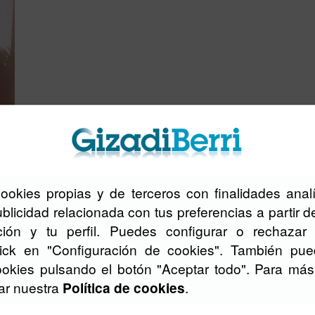
ota bat-batean desgaitasuna duzula ohartzea"
cookies propias y de terceros con finalidades analí
blicidad relacionada con tus preferencias a partir d
ión y tu perfil. Puedes configurar o rechazar 
lick en "Configuración de cookies". También pue
24 urte zituela auto-istripu larria izan zuen Ainhoa Elorriag
ondorioz, hartutako kalte zerebrala dauka. Egoera horrek
ookies pulsando el botón "Aceptar todo". Para más
bultzaturik, "Ganas de vivir" liburua idatzi zuen 2022an, urt
tar nuestra
Política de cookies
.
hauetan bizimodua nola aldatu zaion jasotzen duena.