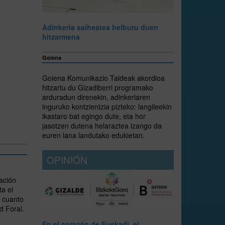
Adinkeria saihestea helburu duen
hitzarmena
Goiena
Goiena Komunikazio Taldeak akordioa
hitzartu du Gizadiberri programako
arduradun direnekin, adinkeriaren
inguruko kontzientzia pizteko: langileekin
ikastaro bat egingo dute, eta hor
jasotzen dutena helaraztea izango da
euren lana landutako edukietan.
OPINIÓN
ación
a el
n cuanto
d Foral.
En el corazón de Euskadi, el