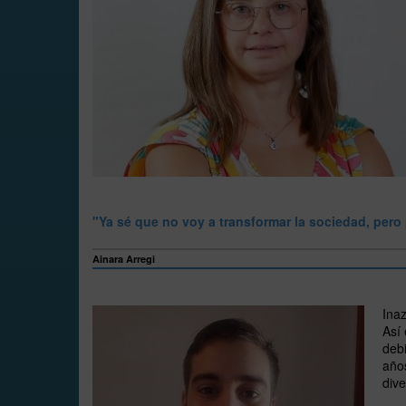
"Ya sé que no voy a transformar la sociedad, per
Ainara Arregi
Inaz
Así 
debi
años
dive