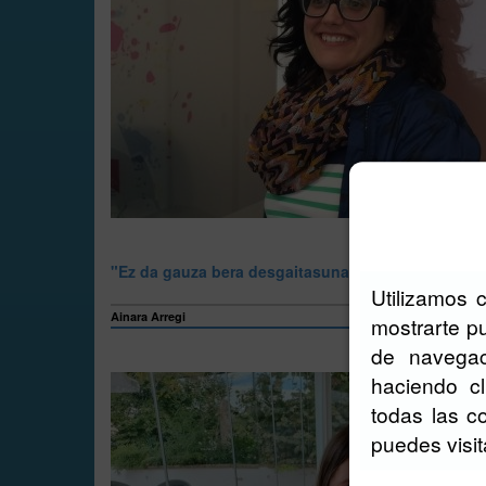
"Ez da gauza bera desgaitasunarekin jaiotzea, ed
Utilizamos 
Ainara Arregi
mostrarte pu
de navegac
haciendo c
todas las c
puedes visi