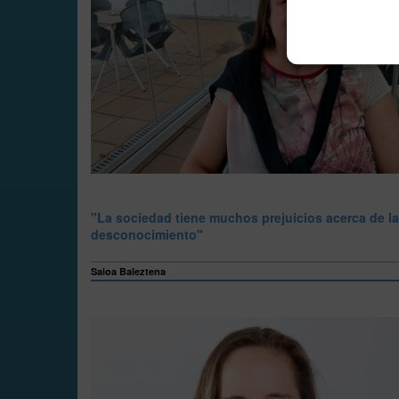
"La sociedad tiene muchos prejuicios acerca de l
desconocimiento"
Saioa Baleztena