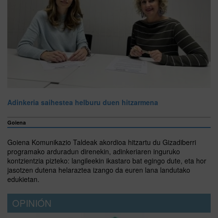
Adinkeria saihestea helburu duen hitzarmena
Goiena
Goiena Komunikazio Taldeak akordioa hitzartu du Gizadiberri
programako arduradun direnekin, adinkeriaren inguruko
kontzientzia pizteko: langileekin ikastaro bat egingo dute, eta hor
jasotzen dutena helaraztea izango da euren lana landutako
edukietan.
OPINIÓN