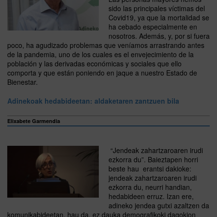
sido las principales víctimas del
Covid19, ya que la mortalidad se
ha cebado especialmente en
nosotros. Además, y, por si fuera
poco, ha agudizado problemas que veníamos arrastrando antes
de la pandemia, uno de los cuales es el envejecimiento de la
población y las derivadas económicas y sociales que ello
comporta y que están poniendo en jaque a nuestro Estado de
Bienestar.
Adinekoak hedabideetan: aldaketaren zantzuen bila
Elixabete Garmendia
“Jendeak zahartzaroaren irudi
ezkorra du”. Baieztapen horri
beste hau erantsi dakioke:
jendeak zahartzaroaren irudi
ezkorra du, neurri handian,
hedabideen erruz. Izan ere,
adineko jendea gutxi azaltzen da
komunikabideetan, hau da, ez dauka demografikoki dagokion